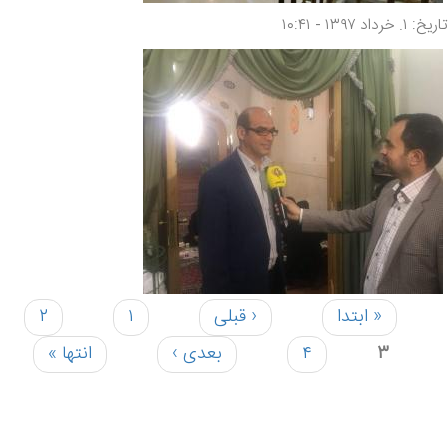
تاریخ: ۱. خرداد ۱۳۹۷ - ۱۰:۴۱
« ابتدا
‹ قبلی
۱
۲
صفحه‌ها
۳
۴
بعدی ›
انتها »