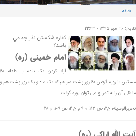
خانه
شما اینجا هستید
تاریخ: ۲۶. مهر ۱۳۹۵ - ۲۲:۲۳
كفاره شكستن نذر چه مي
باشد؟
امام خمینی (ره)
آزاد کردن یک بنده یا اطعام ۶۰
مسکین یا روزه گرفتن ۶۰ روز پشت سر هم که یک ماه و یک روز پشت هم و
ما بقی آن را به تدریج می توان روزه گرفت.
تحریرالوسیله، ج۲، ص ۱۱۳، م ۹ و ج ۲، ص ۱۰۹، م ۲۸
آیت الله اراکی (ره)